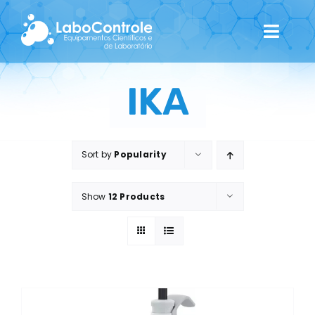
Skip
to
Toggl
content
Navig
Home
IKA
Quem Somos
Sort by
Popularity
Catálogo
Show
12 Products
Contactos