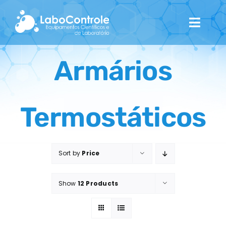
Skip
to
Toggl
content
Navig
Home
Armários
Quem Somos
Termostáticos
Catálogo
Contactos
Sort by
Price
Show
12 Products