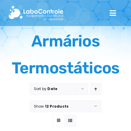
Skip
to
Toggl
content
Navig
Home
Armários
Quem Somos
Termostáticos
Catálogo
Contactos
Sort by
Date
Show
12 Products