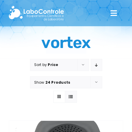
Skip
to
Toggl
content
Navig
Home
vortex
Quem Somos
Sort by
Price
Catálogo
Show
24 Products
Contactos