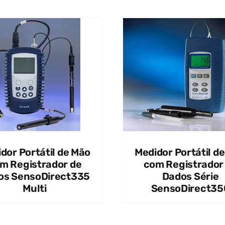
QUICK VI
QUICK VIEW
dor Portátil de Mão
Medidor Portátil d
m Registrador de
com Registrador
os SensoDirect335
Dados Série
Multi
SensoDirect35