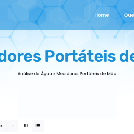
Home
Qu
dores Portáteis d
Análise de Água
»
Medidores Portáteis de Mão
ts