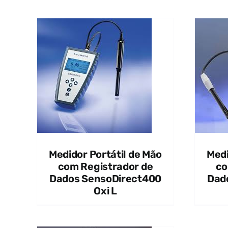
QUICK VIEW
Medidor Portátil de Mão
Medi
com Registrador de
co
Dados SensoDirect400
Dad
Oxi L