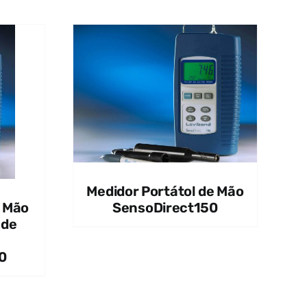
EW
Medidor Portátol de Mão
e Mão
SensoDirect150
 de
0