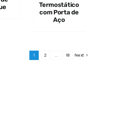
Termostático
ue
com Porta de
Aço
1
2
…
18
Next