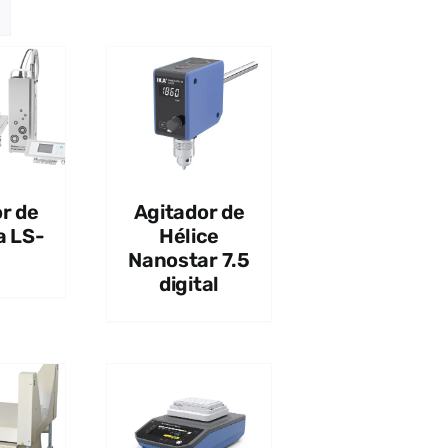
UICK VIEW
r de
Agitador de
 LS-
Hélice
Nanostar 7.5
digital
UICK VIEW