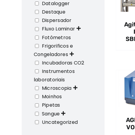
Datalogger
Destaque
Dispersador
Agi
Fluxo Laminar
Fotômetros
SB
Frigorificos e
Congeladores
Incubadoras CO2
Instrumentos
laboratoriais
Microscopia
QUICK VIEW
Moinhos
Pipetas
Sangue
AG
Uncategorized
VO