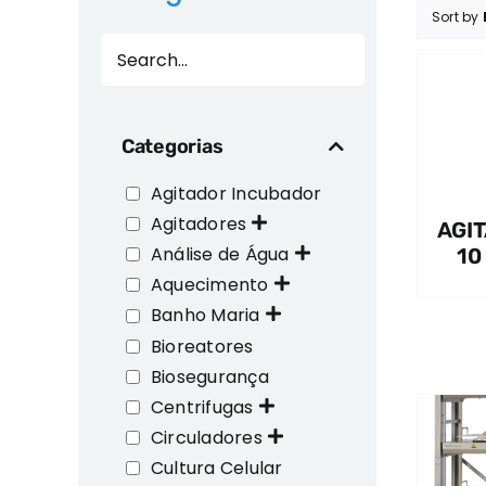
Sort by
QUICK VIEW
Categorias
Agitador Incubador
Agitadores
AGI
Análise de Água
10
Aquecimento
Banho Maria
Bioreatores
Biosegurança
Centrifugas
Circuladores
Cultura Celular
QUICK VIEW