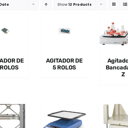
Date
Show
12 Products
QUICK VIEW
QUICK VIEW
Q
TADOR DE
AGITADOR DE
Agitado
 ROLOS
5 ROLOS
Bancada
Z
QUICK VIEW
QUICK VIEW
Q