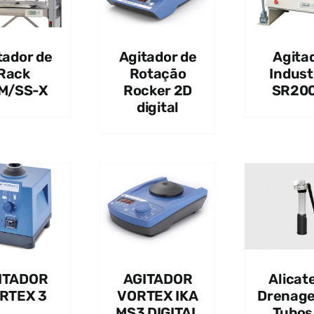
tador de
Agitador de
Agita
Rack
Rotação
Indust
M/SS-X
Rocker 2D
SR20
digital
QUICK VIEW
QUICK VIEW
Q
ITADOR
AGITADOR
Alicat
RTEX 3
VORTEX IKA
Drenag
MS3 DIGITAL
Tubos