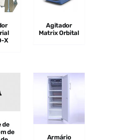
dor
Agitador
rial
Matrix Orbital
0-X
UICK VIEW
e de
em de
Armário
 de