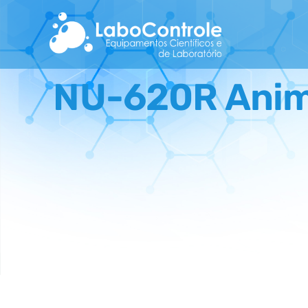
Skip
to
content
NU-620R Anima