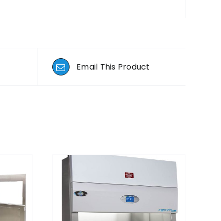
Email This Product
EW