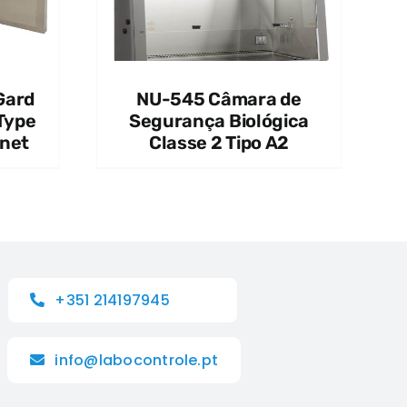
Gard
NU-545 Câmara de
 Type
Segurança Biológica
inet
Classe 2 Tipo A2
+351 214197945
info@labocontrole.pt