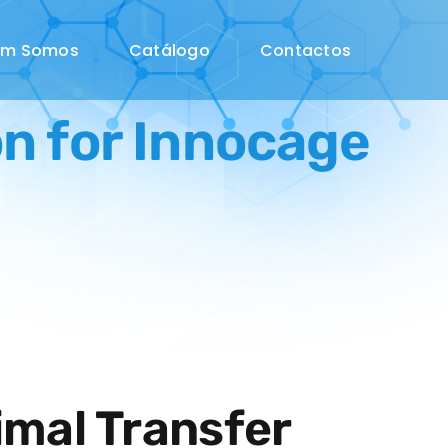
em Somos
Catálogo
Contactos
n for Innocage
mal Transfer