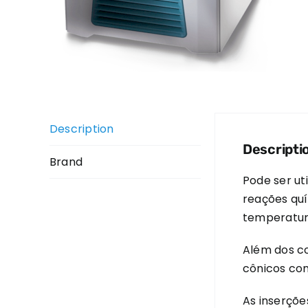
Description
Descripti
Brand
Pode ser ut
reações quí
temperatura
Além dos co
cônicos com
As inserçõe