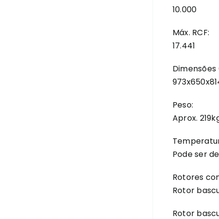
10.000
Máx. RCF:
17.441
Dimensões (
973x650x8
Peso:
Aprox. 219k
Temperatur
Pode ser de
Rotores co
Rotor bascu
Rotor bascu