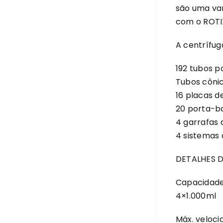
são uma va
com o ROTI
A centrífug
192 tubos p
Tubos côni
16 placas d
20 porta-b
4 garrafas 
4 sistemas 
DETALHES 
Capacidade
4×1.000ml
Máx. veloci