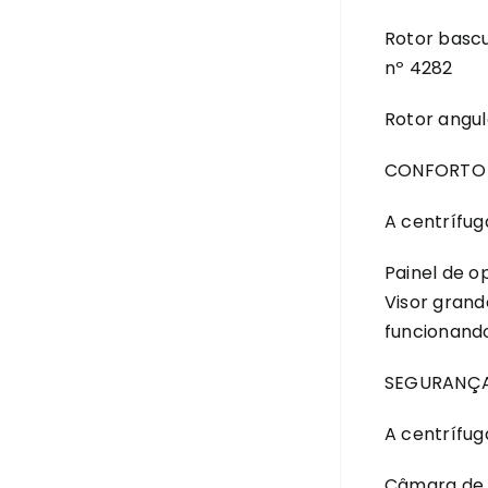
Rotor bascu
nº 4282
Rotor angul
CONFORTO
A centrífuga
Painel de o
Visor grand
funcionand
SEGURANÇ
A centrífug
Câmara de 