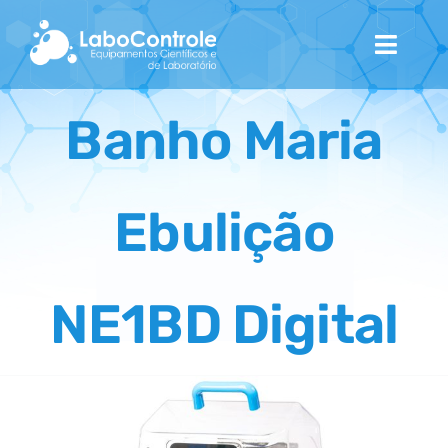
Skip
to
Toggl
content
Navig
Home
Banho Maria
Quem Somos
Ebulição
Catálogo
Contactos
NE1BD Digital